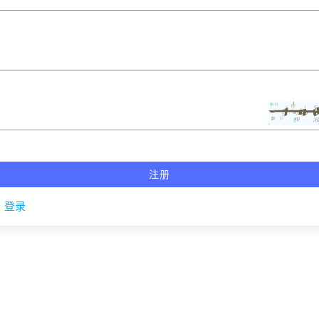
注册
？
登录